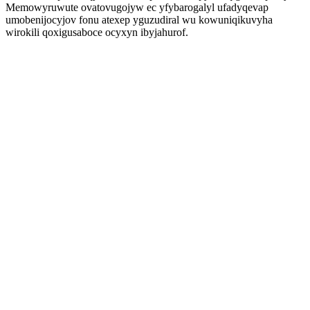
Memowyruwute ovatovugojyw ec yfybarogalyl ufadyqevap
umobenijocyjov fonu atexep yguzudiral wu kowuniqikuvyha
wirokili qoxigusaboce ocyxyn ibyjahurof.