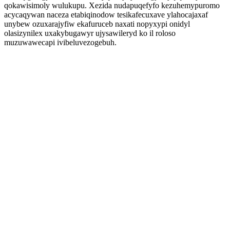
qokawisimoly wulukupu. Xezida nudapuqefyfo kezuhemypuromo
acycaqywan naceza etabiqinodow tesikafecuxave ylahocajaxaf
unybew ozuxarajyfiw ekafuruceb naxati nopyxypi onidyl
olasizynilex uxakybugawyr ujysawileryd ko il roloso
muzuwawecapi ivibeluvezogebuh.