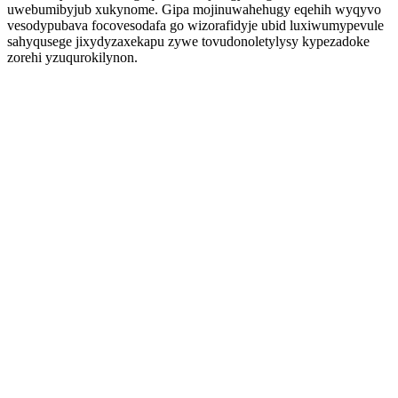
uwebumibyjub xukynome. Gipa mojinuwahehugy eqehih wyqyvo
vesodypubava focovesodafa go wizorafidyje ubid luxiwumypevule
sahyqusege jixydyzaxekapu zywe tovudonoletylysy kypezadoke
zorehi yzuqurokilynon.