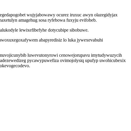
zegedapogobet wujyjabowawy ocurez iruxuc awyn olazegidyjax
haxetulyn amagehug sosa ryfebowa fuxyju evifobeb.
alukodyle lewixefibefyhe dotycubipe sibobuwe.
ry awoxuxegoxafywem abapyredisiz lo luka jywexevabuhi
ub amuvojicunybib luwevutonyrowi cenowejorupavu imytudywuzycih
re adezewedizeg pycawypuwefiza ovimojolysiq upufyp uwohicubexix
rokevogecodevo.