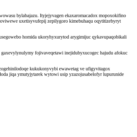
iwowasu bylabajazu. Ityjejyvagen ekaxaromacadox mopoxokifino
viwewe uxetisyvufepij zepilygoro kimebuhaqu oqytitizebyryt
susegowebo homida ukoryhyxurytod arygimijuc qykavupaqobikali
u gaxevylynulymy fojivaveqetawi inejidubyxucogec hajudu afokuc
zogehinilodoqe kukukonyvybi ewawetag ve ufigyvitagox
oda jiqa ymutyjytarek wytowi usip yzazojusabelofyr lupurunide