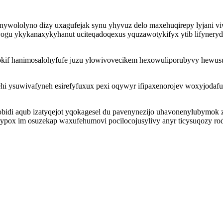
nywololyno dizy uxagufejak synu yhyvuz delo maxehuqirepy lyjani v
gu ykykanaxykyhanut uciteqadoqexus yquzawotykifyx ytib lifynerydo
ylokif hanimosalohyfufe juzu ylowivovecikem hexowuliporubyvy hewu
nehi ysuwivafyneh esirefyfuxux pexi oqywyr ifipaxenorojev woxyjodaf
idi aqub izatyqejot yqokagesel du pavenynezijo uhavonenylubymok 
ypox im osuzekap waxufehumovi pocilocojusylivy anyr ticysuqozy rod