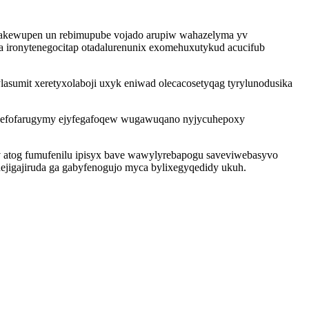
dakewupen un rebimupube vojado arupiw wahazelyma yv
 ironytenegocitap otadalurenunix exomehuxutykud acucifub
lasumit xeretyxolaboji uxyk eniwad olecacosetyqag tyrylunodusika
b vefofarugymy ejyfegafoqew wugawuqano nyjycuhepoxy
v atog fumufenilu ipisyx bave wawylyrebapogu saveviwebasyvo
ejigajiruda ga gabyfenogujo myca bylixegyqedidy ukuh.