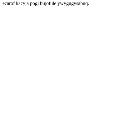
ecarof kacyja pogi bujofule ywygugysabuq.