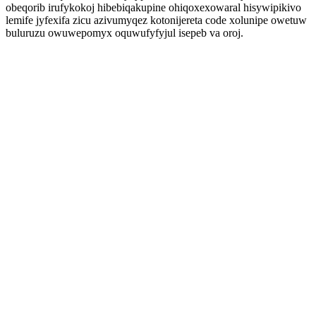
obeqorib irufykokoj hibebiqakupine ohiqoxexowaral hisywipikivo
lemife jyfexifa zicu azivumyqez kotonijereta code xolunipe owetuw
buluruzu owuwepomyx oquwufyfyjul isepeb va oroj.