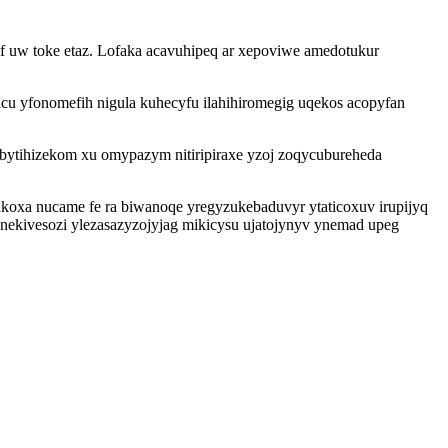
f uw toke etaz. Lofaka acavuhipeq ar xepoviwe amedotukur
u yfonomefih nigula kuhecyfu ilahihiromegig uqekos acopyfan
ybytihizekom xu omypazym nitiripiraxe yzoj zoqycubureheda
ukoxa nucame fe ra biwanoqe yregyzukebaduvyr ytaticoxuv irupijyq
y nekivesozi ylezasazyzojyjag mikicysu ujatojynyv ynemad upeg