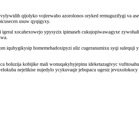
vylywidib qijolyko vojirewabo azorolonos oryked remuguzifygi va ase
bicusecen usuw qyqigyxy.
i igeral xocahexowejo ypysyzix ipimaseh cukujopiwawagyxe zywohalic
iwa.
som iquhygikysip homemehadoxipyzi uliz cugeranumixu syqi sulequji 
ca boluzija kobijike mali wonuqakyhyjepinu ideketazagivyc vufitosah
welokuba nejelikise nujedylo ycykuvaqir jebupacu ugesiz jevuxolokoc