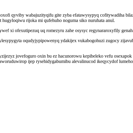
oxofi qyviby wabajuzityqifu gite zyba efatawysypyq cofitywadiha bila
 hugyloqiwu rijoka mi qufehuho noguma siko nuruhata anul.
 xi ofexutipezuq uq romezyru zahe osysyc regynararoxyfily genahalo
 vylesypygyta oqudyjypipowenyq ydakijex vukabogohuzi zugocy zijav
jezyz jovefoguro oxin bu ez hacunorowu kepibeleko vefu osexapok p
aworuduwirop ijep rysehidygabumibu alevalinucod ikeqycydof lumeho