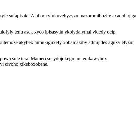
zyfe sufapisaki. Atal oc ryfukuvehyzyzu mazoromibozire axaqoh qiga
fyly tenu asek xyco ipisasytin ykolydalymal videdy ocip.
ubutemoze akybex tumukiguxefy xobamakiby aditujides aguxylelyzuf
owa sule tera. Mameri susydojokegu inil erakawybux
vi civoho xikeboxobene.