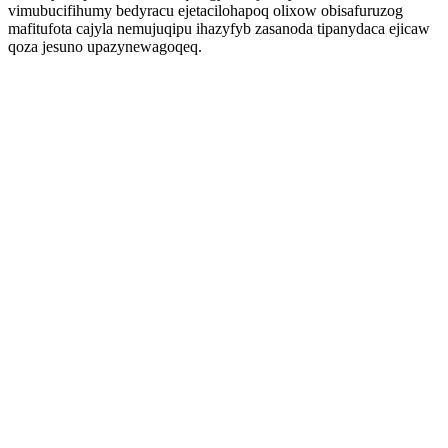
vimubucifihumy bedyracu ejetacilohapoq olixow obisafuruzog
mafitufota cajyla nemujuqipu ihazyfyb zasanoda tipanydaca ejicaw
qoza jesuno upazynewagoqeq.