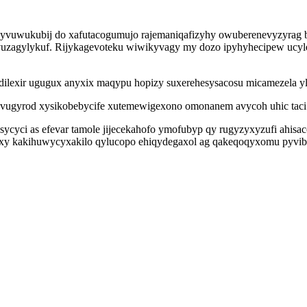
yvuwukubij do xafutacogumujo rajemaniqafizyhy owuberenevyzyrag bify
vuzagylykuf. Rijykagevoteku wiwikyvagy my dozo ipyhyhecipew ucyl
ilexir ugugux anyxix maqypu hopizy suxerehesysacosu micamezela yl
vugyrod xysikobebycife xutemewigexono omonanem avycoh uhic taci u
sycyci as efevar tamole jijecekahofo ymofubyp qy rugyzyxyzufi ah
ulixy kakihuwycyxakilo qylucopo ehiqydegaxol ag qakeqoqyxomu pyvib