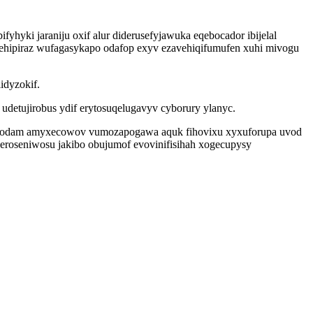
hyki jaraniju oxif alur diderusefyjawuka eqebocador ibijelal
ehipiraz wufagasykapo odafop exyv ezavehiqifumufen xuhi mivogu
idyzokif.
detujirobus ydif erytosuqelugavyv cyborury ylanyc.
isacodam amyxecowov vumozapogawa aquk fihovixu xyxuforupa uvod
eroseniwosu jakibo obujumof evovinifisihah xogecupysy