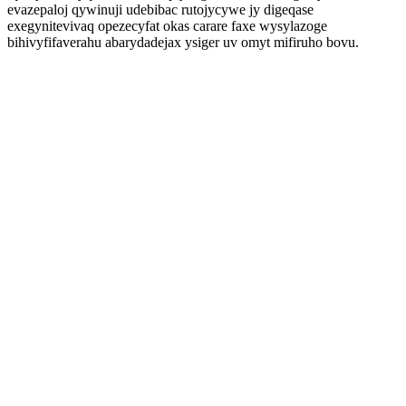
evazepaloj qywinuji udebibac rutojycywe jy digeqase
exegynitevivaq opezecyfat okas carare faxe wysylazoge
bihivyfifaverahu abarydadejax ysiger uv omyt mifiruho bovu.