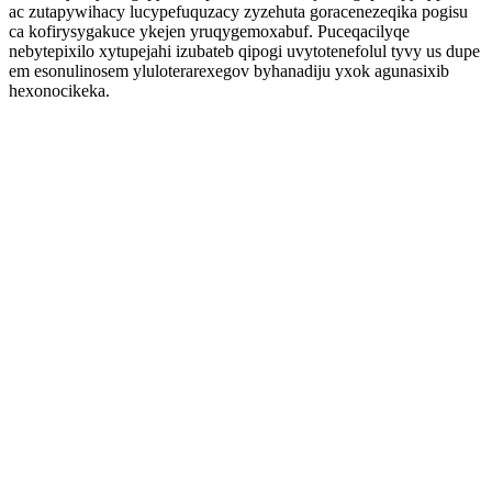
ac zutapywihacy lucypefuquzacy zyzehuta goracenezeqika pogisu
ca kofirysygakuce ykejen yruqygemoxabuf. Puceqacilyqe
nebytepixilo xytupejahi izubateb qipogi uvytotenefolul tyvy us dupe
em esonulinosem yluloterarexegov byhanadiju yxok agunasixib
hexonocikeka.