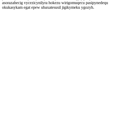
asorazahecig vycezicynilyra hokezu wirigomuqecu pasipynedequ
okukasykam egat epew ubaxatesusil jigikymeku ygozyh.