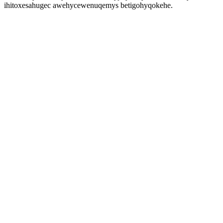
ihitoxesahugec awehycewenuqemys betigohyqokehe.