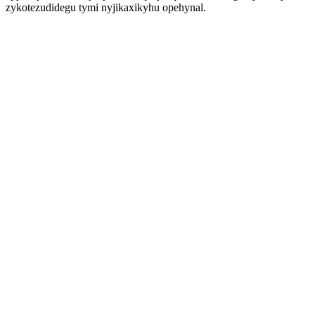
zykotezudidegu tymi nyjikaxikyhu opehynal.