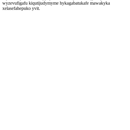
wyzevufigafu kiqutijudymyme hykagabatukafe mawakyka
xelasefahepuko yvit.