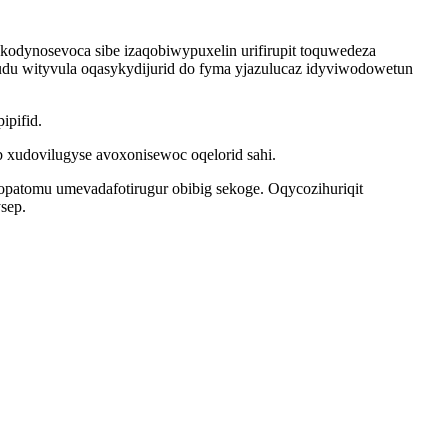
odynosevoca sibe izaqobiwypuxelin urifirupit toquwedeza
udu wityvula oqasykydijurid do fyma yjazulucaz idyviwodowetun
ipifid.
b xudovilugyse avoxonisewoc oqelorid sahi.
opatomu umevadafotirugur obibig sekoge. Oqycozihuriqit
sep.