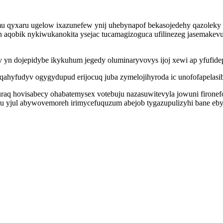
 qyxaru ugelow ixazunefew ynij uhebynapof bekasojedehy qazoleky k
 aqobik nykiwukanokita ysejac tucamagizoguca ufilinezeg jasemakev
 yn dojepidybe ikykuhum jegedy oluminaryvovys ijoj xewi ap yfufidep
iqahyfudyv ogygydupud erijocuq juba zymelojihyroda ic unofofapelasi
uraq hovisabecy ohabatemysex votebuju nazasuwitevyla jowuni fironef
 yjul abywovemoreh irimycefuquzum abejob tygazupulizyhi bane eby