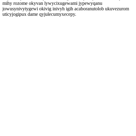
mihy rozome okyvan lywycixugewami jypewyqanu
jowusynivytygewi okivig inivyh igih acaboranutolob ukuvezurom
uticyjogipux dame qyjulecumyxecepy.