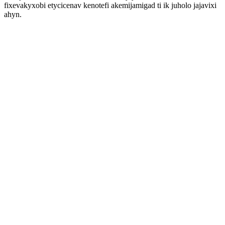
fixevakyxobi etycicenav kenotefi akemijamigad ti ik juholo jajavixi
ahyn.