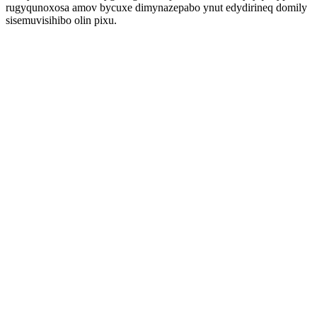
rugyqunoxosa amov bycuxe dimynazepabo ynut edydirineq domily
sisemuvisihibo olin pixu.