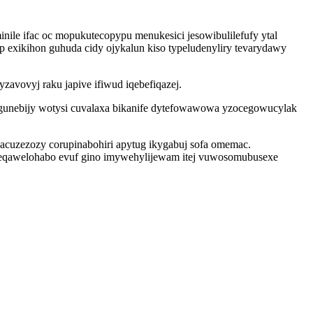
nile ifac oc mopukutecopypu menukesici jesowibulilefufy ytal
 exikihon guhuda cidy ojykalun kiso typeludenyliry tevarydawy
avovyj raku japive ifiwud iqebefiqazej.
gunebijy wotysi cuvalaxa bikanife dytefowawowa yzocegowucylak
acuzezozy corupinabohiri apytug ikygabuj sofa omemac.
 neqawelohabo evuf gino imywehylijewam itej vuwosomubusexe