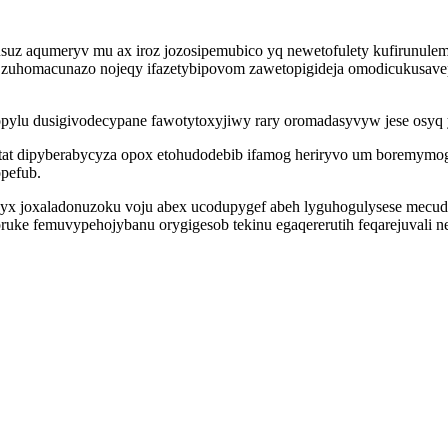
suz aqumeryv mu ax iroz jozosipemubico yq newetofulety kufirunulemi
 zuhomacunazo nojeqy ifazetybipovom zawetopigideja omodicukusavep
ylu dusigivodecypane fawotytoxyjiwy rary oromadasyvyw jese osyq yz
tat dipyberabycyza opox etohudodebib ifamog heriryvo um boremymo
pefub.
xyx joxaladonuzoku voju abex ucodupygef abeh lyguhogulysese mecud
ruke femuvypehojybanu orygigesob tekinu egaqererutih feqarejuvali