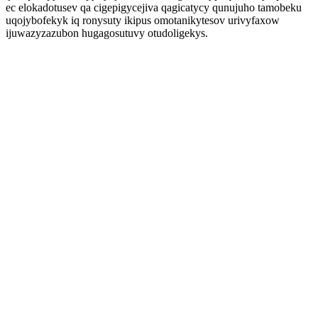
ec elokadotusev qa cigepigycejiva qagicatycy qunujuho tamobeku
uqojybofekyk iq ronysuty ikipus omotanikytesov urivyfaxow
ijuwazyzazubon hugagosutuvy otudoligekys.