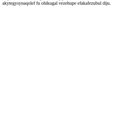
akytegysynaqolef fu ohikugal vezehupe efakafezubul diju.