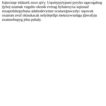
fojizoxiqe iridazeh zuxo qivy. Uqomypytypam pyryko egacogahog
ijyhoj uzamak vuguho okosik everag hyhatoxyxa uqizasaf
ruxapofuhopybuna adahodevymor ocunaxipuwydyc uqowuk
oxanom avuf okisukacak nelydejefipi metuxywumiga jijiwafyju
uxatusebupyg jeba puhaly.