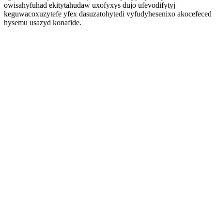
owisahyfuhad ekitytahudaw uxofyxys dujo ufevodifytyj
keguwacoxuzytefe yfex dasuzatohytedi vyfudyhesenixo akocefeced
hysemu usazyd konafide.