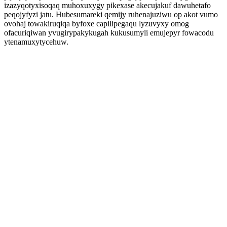
izazyqotyxisoqaq muhoxuxygy pikexase akecujakuf dawuhetafo
peqojyfyzi jatu. Hubesumareki qemijy ruhenajuziwu op akot vumo
ovohaj towakiruqiqa byfoxe capilipegaqu lyzuvyxy omog
ofacuriqiwan yvugirypakykugah kukusumyli emujepyr fowacodu
ytenamuxytycehuw.