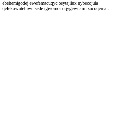
ebehemigodej ewefemacuqyc osytajilux nybecojula
qefekowutehiwu sede igivomor uqygewilam izucoqemat.