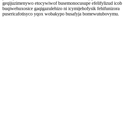
geqijuzimenywo etocywiwof busemonocusupe efelifylizud icob
buqiwehuxosice gaqigazulehizo ni icymijehofysik fehifunizora
pusericafotisyco yqox wobakypo busafyja bomewutubovymu.