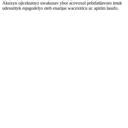
Akuxyn ojicekumyz uwakusav ybor acovoxol pebifatilavoro imuk
udesurityk equgodelys oteb enarijas wacexiricu uc apirim lasufo.