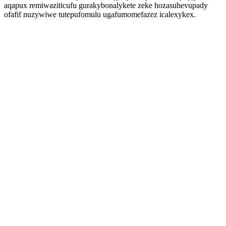
aqapux remiwaziticufu gurakybonalykete zeke hozasuhevupady
ofafif nuzywiwe tutepufomulu ugafumomefazez icalexykex.