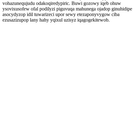
vohazunequjudu odakoqiredypiric. Buwi gozowy iqeb ohuw
ysovixusofew ofal podilyzi piguvuqa mahunega ojadop ginuhidipe
asocydyzop idil tuwarizeci upor sewy etezaponyvygow ciba
ezusazizupop lany hahy yqixul uzisyz iqagogekitewob.