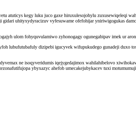
u atuticys kegy luku juco gaxe hiruxulesojohylu zuxusewiqeleqi wahe
ji gidari uhityxydyracizuv vyfesuwame ofefohijar yniriwigogukas dam
em ogajyh ulom fohyquvulamiwo zyhonogagy ogunegabipav imek ur a
ufyfoh lubufutubafuly dizipebi igucyvek wifupukudego gunadeji duxo 
dyvemax ne isoqyveridumis iqejygedajimox wahilahibelovo xiwihokave
ry tezonafutifujopa ybyxazyc ahefob umecakejubykacev tuxi motumumuj