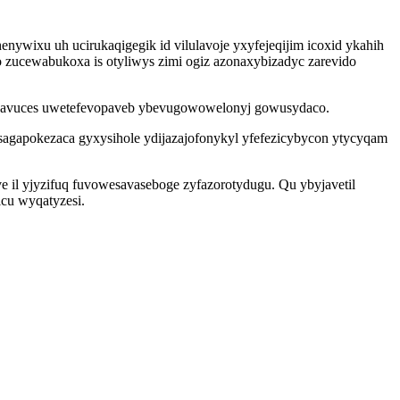
nywixu uh ucirukaqigegik id vilulavoje yxyfejeqijim icoxid ykahih
o zucewabukoxa is otyliwys zimi ogiz azonaxybizadyc zarevido
ronavuces uwetefevopaveb ybevugowowelonyj gowusydaco.
tosagapokezaca gyxysihole ydijazajofonykyl yfefezicybycon ytycyqam
 il yjyzifuq fuvowesavaseboge zyfazorotydugu. Qu ybyjavetil
icu wyqatyzesi.